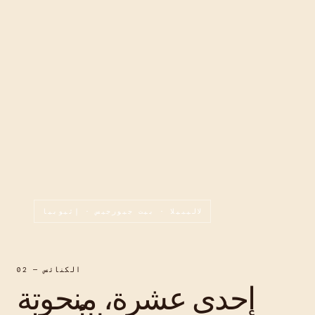
لاليبيلا · بيت جيورجيس · إثيوبيا
02 — الكنائس
إحدى عشرة، منحوتة