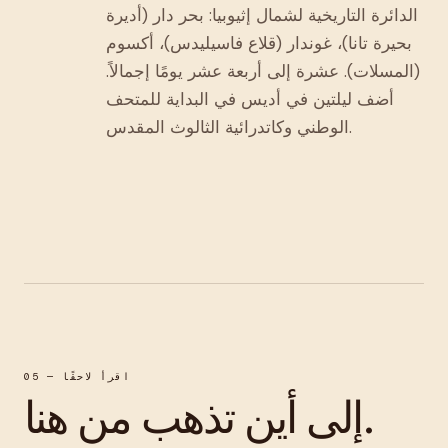
الدائرة التاريخية لشمال إثيوبيا: بحر دار (أديرة
بحيرة تانا)، غوندار (قلاع فاسيليدس)، أكسوم
(المسلات). عشرة إلى أربعة عشر يومًا إجمالاً.
أضف ليلتين في أديس في البداية للمتحف
الوطني وكاتدرائية الثالوث المقدس.
05 — اقرأ لاحقًا
إلى أين تذهب من هنا.