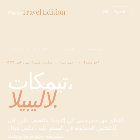
Travel Edition
EN
Sign In
HowTo:
الرئيسية
/
أفريقيا
/
لاليبيلا
/ تيمكات
أفريقيا · إثيوبيا · مكتب ميداني رقم 035
تيمكات،
لاليبيلا.
أعظم مهرجان ديني في إثيوبيا، منتصف يناير، في
الكنائس المنحوتة في الصخر. كيف تكون هناك
بطريقة تحترم ما يحدث.