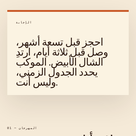
الإجابة
احجز قبل تسعة أشهر،
وصل قبل ثلاثة أيام، ارتدِ
الشال الأبيض. الموكب
يحدد الجدول الزمني،
وليس أنت.
01 — المهرجان