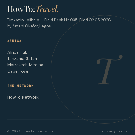
HowTo:
Travel.
Timkat in Lalibela — Field Desk Nº 035. Filed 02.05.2026
by Amani Okafor, Lagos.
AFRICA
T
Africa Hub
Tanzania Safari
Marrakech Medina
Cape Town
THE NETWORK
HowTo Network
© 2026 HowTo Network
Privacy
Terms