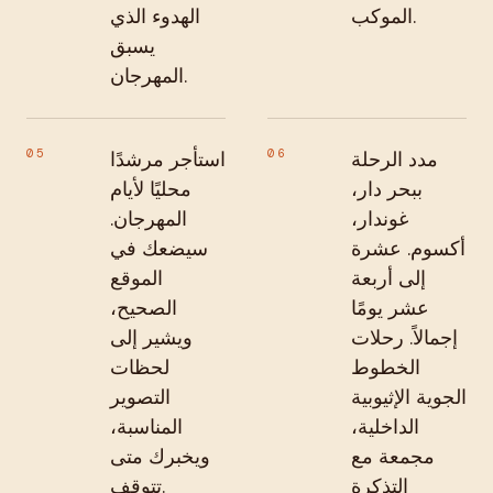
الموكب.
الهدوء الذي
يسبق
المهرجان.
05
06
مدد الرحلة
استأجر مرشدًا
ببحر دار،
محليًا لأيام
غوندار،
المهرجان.
أكسوم. عشرة
سيضعك في
إلى أربعة
الموقع
عشر يومًا
الصحيح،
إجمالاً. رحلات
ويشير إلى
الخطوط
لحظات
الجوية الإثيوبية
التصوير
الداخلية،
المناسبة،
مجمعة مع
ويخبرك متى
التذكرة
تتوقف.