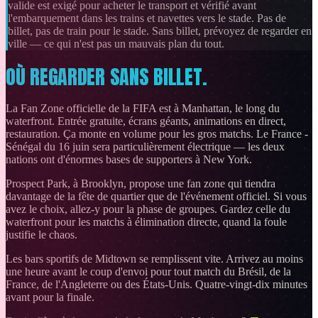
valide est exigé pour acheter le transport et vérifié avant
l'embarquement dans les trains et navettes vers le stade. Pas de
billet, pas de train pour le stade. Sans billet, prévoyez de regarder en
ville — ce qui n'est pas un mauvais plan du tout.
OÙ REGARDER SANS BILLET.
La Fan Zone officielle de la FIFA est à Manhattan, le long du
waterfront. Entrée gratuite, écrans géants, animations en direct,
restauration. Ça monte en volume pour les gros matchs. Le France -
Sénégal du 16 juin sera particulièrement électrique — les deux
nations ont d'énormes bases de supporters à New York.
Prospect Park, à Brooklyn, propose une fan zone qui tiendra
davantage de la fête de quartier que de l'événement officiel. Si vous
avez le choix, allez-y pour la phase de groupes. Gardez celle du
waterfront pour les matchs à élimination directe, quand la foule
justifie le chaos.
Les bars sportifs de Midtown se remplissent vite. Arrivez au moins
une heure avant le coup d'envoi pour tout match du Brésil, de la
France, de l'Angleterre ou des États-Unis. Quatre-vingt-dix minutes
avant pour la finale.