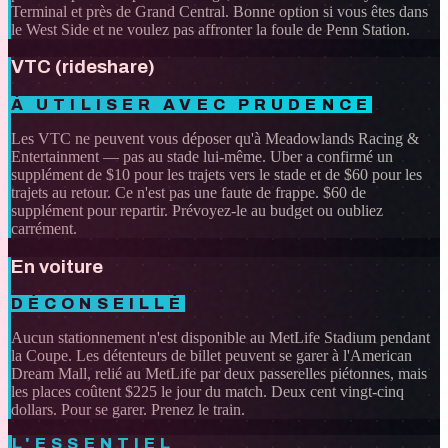
Terminal et près de Grand Central. Bonne option si vous êtes dans
le West Side et ne voulez pas affronter la foule de Penn Station.
VTC (rideshare)
À UTILISER AVEC PRUDENCE
Les VTC ne peuvent vous déposer qu'à Meadowlands Racing &
Entertainment — pas au stade lui-même. Uber a confirmé un
supplément de $10 pour les trajets vers le stade et de $60 pour les
trajets au retour. Ce n'est pas une faute de frappe. $60 de
supplément pour repartir. Prévoyez-le au budget ou oubliez
carrément.
En voiture
DÉCONSEILLÉ
Aucun stationnement n'est disponible au MetLife Stadium pendant
la Coupe. Les détenteurs de billet peuvent se garer à l'American
Dream Mall, relié au MetLife par deux passerelles piétonnes, mais
les places coûtent $225 le jour du match. Deux cent vingt-cinq
dollars. Pour se garer. Prenez le train.
L'ESSENTIEL