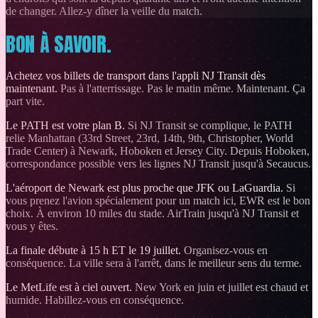
de changer. Allez-y dîner la veille du match.
BON À SAVOIR.
Achetez vos billets de transport dans l'appli NJ Transit dès
maintenant.
Pas à l'atterrissage. Pas le matin même. Maintenant. Ça
part vite.
Le PATH est votre plan B.
Si NJ Transit se complique, le PATH
relie Manhattan (33rd Street, 23rd, 14th, 9th, Christopher, World
Trade Center) à Newark, Hoboken et Jersey City. Depuis Hoboken,
correspondance possible vers les lignes NJ Transit jusqu'à Secaucus.
L'aéroport de Newark est plus proche que JFK ou LaGuardia.
Si
vous prenez l'avion spécialement pour un match ici, EWR est le bon
choix. À environ 10 miles du stade. AirTrain jusqu'à NJ Transit et
vous y êtes.
La finale débute à 15 h ET le 19 juillet.
Organisez-vous en
conséquence. La ville sera à l'arrêt, dans le meilleur sens du terme.
Le MetLife est à ciel ouvert.
New York en juin et juillet est chaud et
humide. Habillez-vous en conséquence.