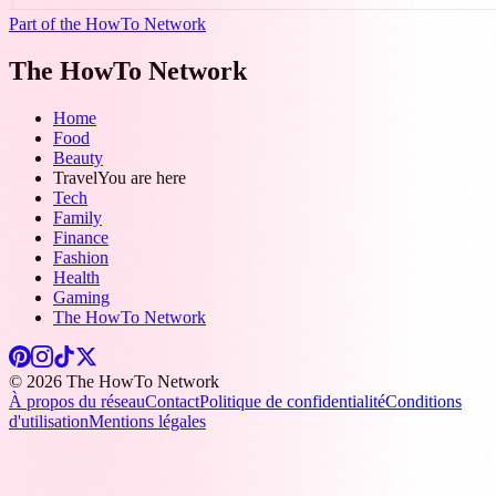
Part of the HowTo Network
The HowTo Network
Home
Food
Beauty
Travel
You are here
Tech
Family
Finance
Fashion
Health
Gaming
The HowTo Network
© 2026 The HowTo Network
À propos du réseau
Contact
Politique de confidentialité
Conditions
d'utilisation
Mentions légales