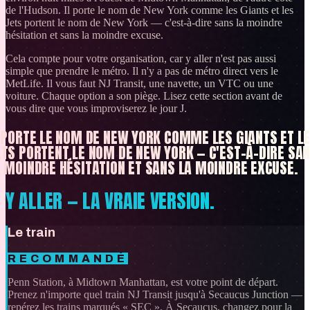
de l'Hudson. Il porte le nom de New York comme les Giants et les
Jets portent le nom de New York — c'est-à-dire sans la moindre
hésitation et sans la moindre excuse.
Cela compte pour votre organisation, car y aller n'est pas aussi
simple que prendre le métro. Il n'y a pas de métro direct vers le
MetLife. Il vous faut NJ Transit, une navette, un VTC ou une
voiture. Chaque option a son piège. Lisez cette section avant de
vous dire que vous improviserez le jour J.
 PORTE LE NOM DE NEW YORK COMME LES GIANTS ET L
TS PORTENT LE NOM DE NEW YORK — C'EST-À-DIRE SA
 MOINDRE HÉSITATION ET SANS LA MOINDRE EXCUSE.
Y ALLER — LA VRAIE VERSION.
Le train
RECOMMANDÉ
Penn Station, à Midtown Manhattan, est votre point de départ.
Prenez n'importe quel train NJ Transit jusqu'à Secaucus Junction —
repérez les trains marqués « SEC ». À Secaucus, changez pour la