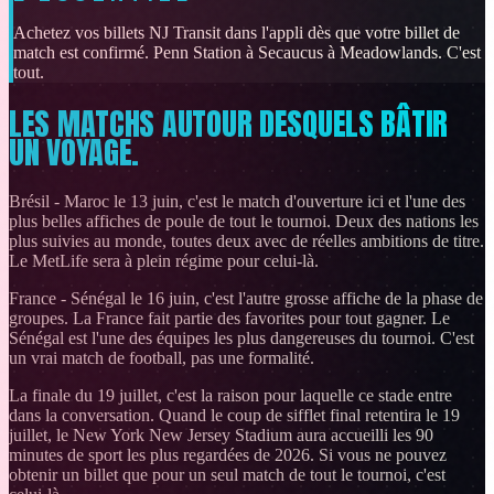
Achetez vos billets NJ Transit dans l'appli dès que votre billet de
match est confirmé. Penn Station à Secaucus à Meadowlands. C'est
tout.
LES MATCHS AUTOUR DESQUELS BÂTIR
UN VOYAGE.
Brésil - Maroc le 13 juin, c'est le match d'ouverture ici et l'une des
plus belles affiches de poule de tout le tournoi. Deux des nations les
plus suivies au monde, toutes deux avec de réelles ambitions de titre.
Le MetLife sera à plein régime pour celui-là.
France - Sénégal le 16 juin, c'est l'autre grosse affiche de la phase de
groupes. La France fait partie des favorites pour tout gagner. Le
Sénégal est l'une des équipes les plus dangereuses du tournoi. C'est
un vrai match de football, pas une formalité.
La finale du 19 juillet, c'est la raison pour laquelle ce stade entre
dans la conversation. Quand le coup de sifflet final retentira le 19
juillet, le New York New Jersey Stadium aura accueilli les 90
minutes de sport les plus regardées de 2026. Si vous ne pouvez
obtenir un billet que pour un seul match de tout le tournoi, c'est