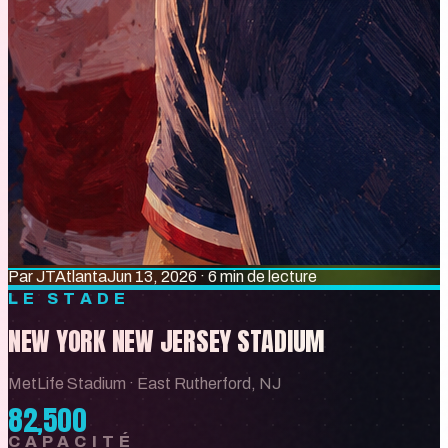
Par
JT
Atlanta
Jun 13, 2026
·
6 min de lecture
LE STADE
NEW YORK NEW JERSEY STADIUM
MetLife Stadium
·
East Rutherford, NJ
82,500
CAPACITÉ