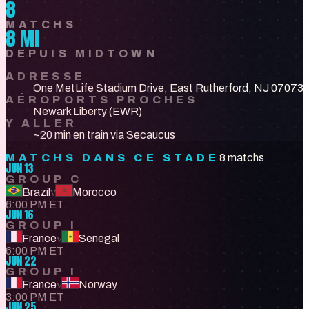
8
MATCHS
8 MI
DEPUIS MIDTOWN
ADRESSE
One MetLife Stadium Drive, East Rutherford, NJ 07073
AÉROPORTS PROCHES
Newark Liberty (EWR)
Y ALLER
~20 min en train via Secaucus
MATCHS DANS CE STADE
8 matchs
JUN 13
GROUP C
Brazil
v
Morocco
6:00 PM ET
JUN 16
GROUP I
France
v
Senegal
6:00 PM ET
JUN 22
GROUP I
France
v
Norway
3:00 PM ET
JUN 25