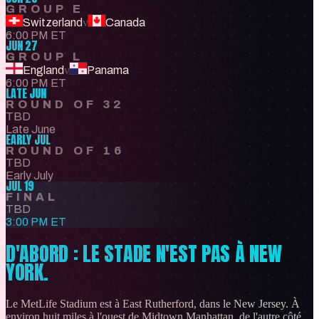
GROUP E
Switzerland
v
Canada
6:00 PM ET
JUN 27
GROUP L
England
v
Panama
6:00 PM ET
LATE JUN
ROUND OF 32
TBD
Late June
EARLY JUL
ROUND OF 16
TBD
Early July
JUL 19
FINAL
TBD
3:00 PM ET
D'ABORD : LE STADE N'EST PAS À NEW
YORK.
Le MetLife Stadium est à East Rutherford, dans le New Jersey. À
environ huit miles à l'ouest de Midtown Manhattan, de l'autre côté