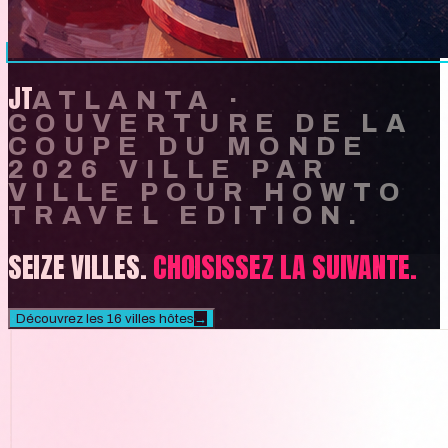
JT
ATLANTA
·
COUVERTURE DE LA
COUPE DU MONDE
2026 VILLE PAR
VILLE POUR HOWTO
TRAVEL EDITION.
SEIZE VILLES.
CHOISISSEZ LA SUIVANTE.
Découvrez les 16 villes hôtes
→