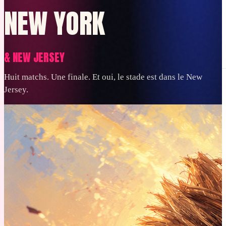
NEW YORK
& NEW JERSEY
Planifier
Réserver
Bagages
Visas et documents
Sur place
Budget
Tout voir
Huit matchs. Une finale. Et oui, le stade est dans le New
FR
Jersey.
Se connecter