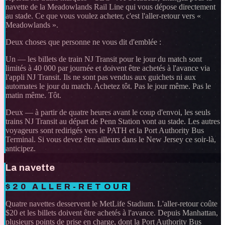
navette de la Meadowlands Rail Line qui vous dépose directement
au stade. Ce que vous voulez acheter, c'est l'aller-retour vers «
Meadowlands ».
Deux choses que personne ne vous dit d'emblée :
Un — les billets de train NJ Transit pour le jour du match sont
limités à 40 000 par journée et doivent être achetés à l'avance via
l'appli NJ Transit. Ils ne sont pas vendus aux guichets ni aux
automates le jour du match. Achetez tôt. Pas le jour même. Pas le
matin même. Tôt.
Deux — à partir de quatre heures avant le coup d'envoi, les seuls
trains NJ Transit au départ de Penn Station vont au stade. Les autres
voyageurs sont redirigés vers le PATH et la Port Authority Bus
Terminal. Si vous devez être ailleurs dans le New Jersey ce soir-là,
anticipez.
La navette
$20 ALLER-RETOUR
Quatre navettes desservent le MetLife Stadium. L'aller-retour coûte
$20 et les billets doivent être achetés à l'avance. Depuis Manhattan,
plusieurs points de prise en charge, dont la Port Authority Bus