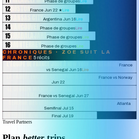
Phase de groupes
Lire
BOSTON
12
France Jun 22 ★
Lire
KANSAS CITY
13
Argentina Jun 16
Lire
VANCOUVER
14
Phase de groupes
Lire
GUADALAJARA
15
Phase de groupes
Lire
MONTERREY
16
Phase de groupes
Lire
CHRONIQUES · ZOE SUIT LA
FRANCE
5 récits
L'ÉQUIPE DE FRANCE JOUE À NEW YORK. JE REGARDE.
France
vs Senegal Jun 16
Lire
LA FRANCE ENCORE. CETTE FOIS À BOSTON.
France vs Norway
Jun 22
Le Jun 22
LE DERNIER MATCH DE POULES. LA FRANCE, TOUJOURS EN
LICE.
France vs Senegal Jun 27
Le Jun 27
SEMAINE DES DEMI-FINALES : DALLAS ET ATLANTA
Atlanta
Semifinal Jul 15
Le Jul 14
LA FINALE. NEW YORK.
Final Jul 19
Le Jul 19
Travel Partners
Plan
better
trips.