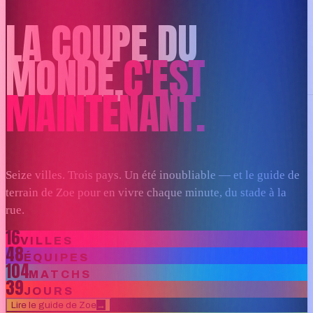
LA COUPE DU
MONDE,
C'EST
MAINTENANT.
Planifier
Réserver
Bagages
Visas et documents
Sur place
Budget
Tout voir
FR
Se connecter
Seize villes. Trois pays. Un été inoubliable — et le guide de
terrain de Zoe pour en vivre chaque minute, du stade à la
rue.
16
VILLES
48
ÉQUIPES
104
MATCHS
39
JOURS
Lire le guide de Zoe
→