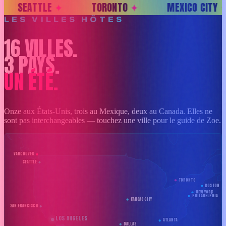
ALLAS
✦
HOUSTON
✦
PHILADELPHIA
✦
LES VILLES HÔTES
16 VILLES.
3 PAYS.
UN ÉTÉ.
Onze aux États-Unis, trois au Mexique, deux au Canada. Elles ne
sont pas interchangeables — touchez une ville pour le guide de Zoe.
VANCOUVER
SEATTLE
TORONTO
BOSTON
NEW YORK
PHILADELPHIA
KANSAS CITY
SAN FRANCISCO
LOS ANGELES
ATLANTA
DALLAS