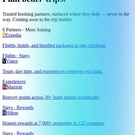
Trusted booking partners, surfaced where they help — never in the
way. Coming soon to the trip builder.
6
Partners · More Joining
E
Expedia
Flights, hotels, and bundled packages in one checkout.
Flights · Stays
V
Viator
Tours, day trips, and experiences wherever you land.
Experiences
M
Marriott
Bonvoy points across 30+ hotel brands worldwide.
Stays · Rewards
H
Hilton
Honors rewards at 7,000+ properties in 122 countries.
Stays · Rewards