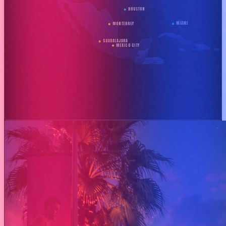
HOUSTON
MIAMI
MONTERREY
GUADALAJARA
MEXICO CITY