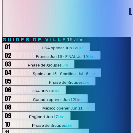
L
GUIDES DE VILLE
16 villes
LOS ANGELES
01
USA opener Jun 12
Lire
NEW YORK
02
France Jun 16 · FINAL Jul 19
Lire
MIAMI
03
Phase de groupes
Lire
ATLANTA
04
Spain Jun 15 · Semifinal Jul 15
Lire
SAN FRANCISCO
05
Phase de groupes
Lire
SEATTLE
06
USA Jun 19
Lire
TORONTO
07
Canada opener Jun 12
Lire
MEXICO CITY
08
Mexico opener Jun 11
Lire
DALLAS
09
England Jun 17
Lire
HOUSTON
10
Phase de groupes
Lire
PHILADELPHIA
11