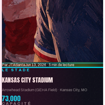
Par
JT
Atlanta
Jun 13, 2026
·
5 min de lecture
LE STADE
KANSAS CITY STADIUM
Arrowhead Stadium (GEHA Field)
·
Kansas City, MO
73,000
CAPACITÉ