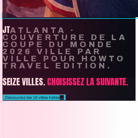
JT
ATLANTA
·
COUVERTURE DE LA
COUPE DU MONDE
2026 VILLE PAR
VILLE POUR HOWTO
TRAVEL EDITION.
SEIZE VILLES.
CHOISISSEZ LA SUIVANTE.
Découvrez les 16 villes hôtes
→