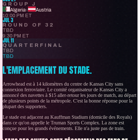
GROUP J
Algeria
v
Austria
10:00 PM ET
JUL 3
ROUND OF 32
TBD
9:30 PM ET
JUL 11
QUARTERFINAL
TBD
TBD
L'EMPLACEMENT DU STADE.
Arrowhead est à 14 kilomètres du centre de Kansas City sans
connexion ferroviaire. Le comité organisateur de Kansas City a
annoncé des navettes à $15 aller-retour les jours de match, au départ
de plusieurs points de la métropole. C'est la bonne réponse pour la
plupart des supporters.
Le stade est adjacent au Kauffman Stadium (domicile des Royals)
dans ce qu'on appelle le Truman Sports Complex. La zone est
conçue pour les grands événements. Elle n'a juste pas de train.