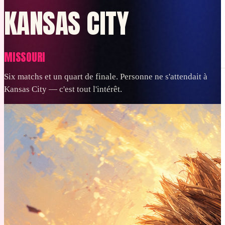
KANSAS CITY
MISSOURI
Planifier
Réserver
Bagages
Visas et documents
Sur place
Budget
Tout voir
Six matchs et un quart de finale. Personne ne s'attendait à
FR
Kansas City — c'est tout l'intérêt.
Se connecter