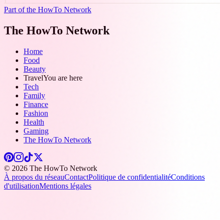
Part of the HowTo Network
The HowTo Network
Home
Food
Beauty
Travel
You are here
Tech
Family
Finance
Fashion
Health
Gaming
The HowTo Network
© 2026 The HowTo Network
À propos du réseau
Contact
Politique de confidentialité
Conditions
d'utilisation
Mentions légales