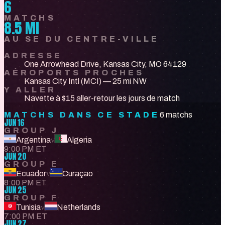
6
MATCHS
8.5 MI
AU SE DU CENTRE-VILLE
ADRESSE
One Arrowhead Drive, Kansas City, MO 64129
AÉROPORTS PROCHES
Kansas City Intl (MCI) — 25 mi NW
Y ALLER
Navette à $15 aller-retour les jours de match
MATCHS DANS CE STADE
6 matchs
JUN 16
GROUP J
Argentina
v
Algeria
9:00 PM ET
JUN 20
GROUP E
Ecuador
v
Curaçao
8:00 PM ET
JUN 25
GROUP F
Tunisia
v
Netherlands
7:00 PM ET
JUN 27