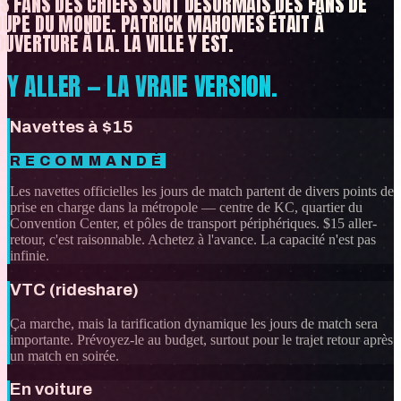
S FANS DES CHIEFS SONT DÉSORMAIS DES FANS DE
OUPE DU MONDE. PATRICK MAHOMES ÉTAIT À
OUVERTURE À LA. LA VILLE Y EST.
Y ALLER — LA VRAIE VERSION.
Navettes à $15
RECOMMANDÉ
Les navettes officielles les jours de match partent de divers points de
prise en charge dans la métropole — centre de KC, quartier du
Convention Center, et pôles de transport périphériques. $15 aller-
retour, c'est raisonnable. Achetez à l'avance. La capacité n'est pas
infinie.
VTC (rideshare)
Ça marche, mais la tarification dynamique les jours de match sera
importante. Prévoyez-le au budget, surtout pour le trajet retour après
un match en soirée.
En voiture