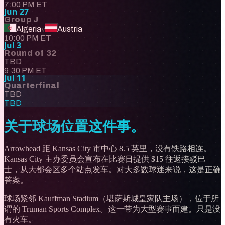
7:00 PM ET
Jun 27
Group J
Algeria
v
Austria
10:00 PM ET
Jul 3
Round of 32
TBD
9:30 PM ET
Jul 11
Quarterfinal
TBD
TBD
关于球场位置这件事。
Arrowhead 距 Kansas City 市中心 8.5 英里，没有铁路相连。
Kansas City 主办委员会宣布在比赛日提供 $15 往返接驳巴
士，从大都会区多个站点发车。对大多数球迷来说，这是正确
答案。
球场紧邻 Kauffman Stadium（堪萨斯城皇家队主场），位于所
谓的 Truman Sports Complex。这一带为大型赛事而建。只是没
有火车。