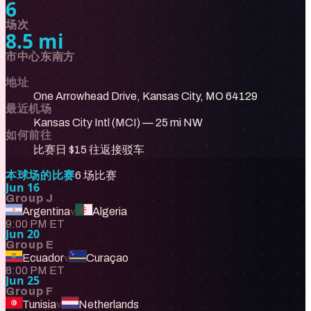
6
场次
8.5 mi
市中心东南方
地址
One Arrowhead Drive, Kansas City, MO 64129
最近机场
Kansas City Intl (MCI) — 25 mi NW
如何前往
比赛日 $15 往返接驳车
本球场的比赛
6 场比赛
Jun 16
Group J
Argentina
v
Algeria
9:00 PM ET
Jun 20
Group E
Ecuador
v
Curaçao
8:00 PM ET
Jun 25
Group F
Tunisia
v
Netherlands