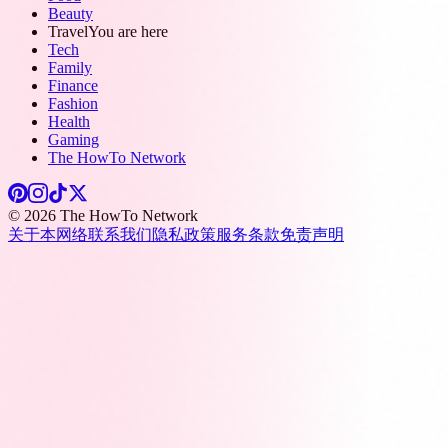
Beauty
Travel
You are here
Tech
Family
Finance
Fashion
Health
Gaming
The HowTo Network
© 2026 The HowTo Network
关于本网络
联系我们
隐私政策
服务条款
免责声明