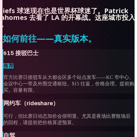
hiefs 球迷现在也是世界杯球迷了。Patrick
ahomes 去看了 LA 的开幕战。这座城市投入
了。
如何前往——真实版本。
$15 接驳巴士
推荐
官方比赛日接驳车从大都会区多个站点发车——KC 市中心、
会议中心一带及外围交通枢纽。$15 往返，价格合理。提前购
买。容量有限。
网约车（rideshare）
可行，但比赛日动态加价会很明显。尤其是夜场比赛散场后
的回程，请提前把价格算进预算。
自驾