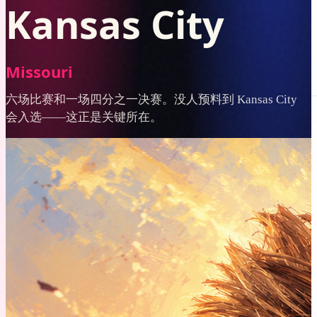
Kansas City
Missouri
六场比赛和一场四分之一决赛。没人预料到 Kansas City
规划
预订
打包
签证与证件
落地之后
预算
浏览全部
会入选——这正是关键所在。
ZH
登录