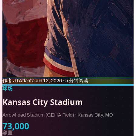
作者
JT
Atlanta
Jun 13, 2026
·
5 分钟阅读
球场
Kansas City Stadium
Arrowhead Stadium (GEHA Field)
·
Kansas City, MO
73,000
容量