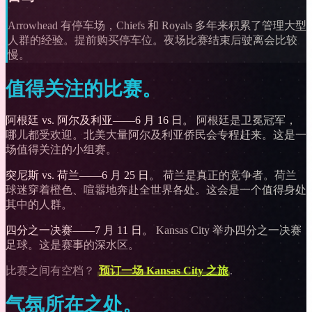
Arrowhead 有停车场，Chiefs 和 Royals 多年来积累了管理大型
人群的经验。提前购买停车位。夜场比赛结束后驶离会比较
慢。
值得关注的比赛。
阿根廷 vs. 阿尔及利亚——6 月 16 日。
阿根廷是卫冕冠军，
哪儿都受欢迎。北美大量阿尔及利亚侨民会专程赶来。这是一
场值得关注的小组赛。
突尼斯 vs. 荷兰——6 月 25 日。
荷兰是真正的竞争者。荷兰
球迷穿着橙色、喧嚣地奔赴全世界各处。这会是一个值得身处
其中的人群。
四分之一决赛——7 月 11 日。
Kansas City 举办四分之一决赛
足球。这是赛事的深水区。
比赛之间有空档？
预订一场 Kansas City 之旅
.
气氛所在之处。