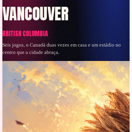
VANCOUVER
BRITISH COLUMBIA
Planeje
Reserve
Bagagem
Vistos e documentos
No destino
Orçamento
Ver tudo
Seis jogos, o Canadá duas vezes em casa e um estádio no
PT
centro que a cidade abraça.
Entrar