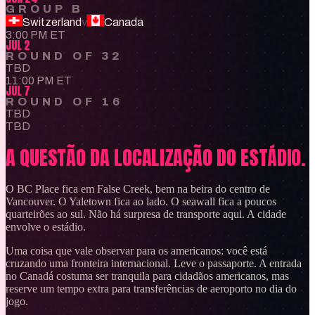
GROUP B
Switzerland
v
Canada
3:00 PM ET
JUL 2
ROUND OF 32
TBD
11:00 PM ET
JUL 7
ROUND OF 16
TBD
TBD
A QUESTÃO DA LOCALIZAÇÃO DO ESTÁDIO.
O BC Place fica em False Creek, bem na beira do centro de
Vancouver. O Yaletown fica ao lado. O seawall fica a poucos
quarteirões ao sul. Não há surpresa de transporte aqui. A cidade
envolve o estádio.
Uma coisa que vale observar para os americanos: você está
cruzando uma fronteira internacional. Leve o passaporte. A entrada
no Canadá costuma ser tranquila para cidadãos americanos, mas
reserve um tempo extra para transferências de aeroporto no dia do
jogo.