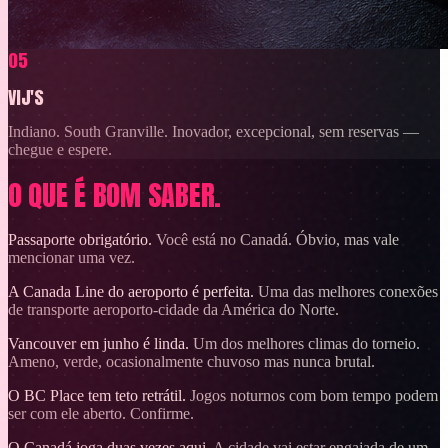
05
VIJ'S
Indiano. South Granville. Inovador, excepcional, sem reservas —
chegue e espere.
O QUE É BOM SABER.
Passaporte obrigatório.
Você está no Canadá. Óbvio, mas vale
mencionar uma vez.
A Canada Line do aeroporto é perfeita.
Uma das melhores conexões
de transporte aeroporto-cidade da América do Norte.
Vancouver em junho é linda.
Um dos melhores climas do torneio.
Ameno, verde, ocasionalmente chuvoso mas nunca brutal.
O BC Place tem teto retrátil.
Jogos noturnos com bom tempo podem
ser com ele aberto. Confirme.
O Canadá joga duas vezes aqui.
A cidade vai estar engajada de um