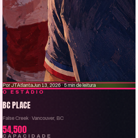
Por
JT
Atlanta
Jun 13, 2026
·
5 min de leitura
O ESTÁDIO
BC PLACE
False Creek
·
Vancouver, BC
54,500
CAPACIDADE