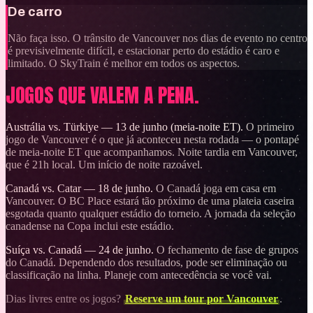
De carro
Não faça isso. O trânsito de Vancouver nos dias de evento no centro
é previsivelmente difícil, e estacionar perto do estádio é caro e
limitado. O SkyTrain é melhor em todos os aspectos.
JOGOS QUE VALEM A PENA.
Austrália vs. Türkiye — 13 de junho (meia-noite ET).
O primeiro
jogo de Vancouver é o que já aconteceu nesta rodada — o pontapé
de meia-noite ET que acompanhamos. Noite tardia em Vancouver,
que é 21h local. Um início de noite razoável.
Canadá vs. Catar — 18 de junho.
O Canadá joga em casa em
Vancouver. O BC Place estará tão próximo de uma plateia caseira
esgotada quanto qualquer estádio do torneio. A jornada da seleção
canadense na Copa inclui este estádio.
Suíça vs. Canadá — 24 de junho.
O fechamento de fase de grupos
do Canadá. Dependendo dos resultados, pode ser eliminação ou
classificação na linha. Planeje com antecedência se você vai.
Dias livres entre os jogos?
Reserve um tour por Vancouver
.