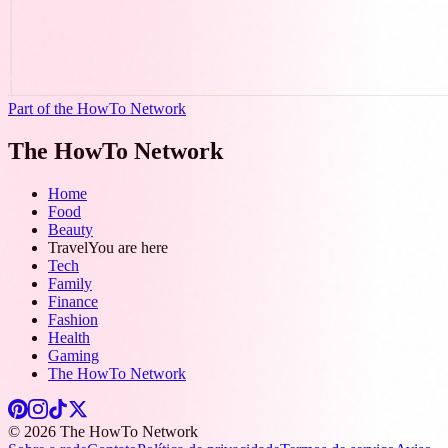
Part of the HowTo Network
The HowTo Network
Home
Food
Beauty
Travel
You are here
Tech
Family
Finance
Fashion
Health
Gaming
The HowTo Network
© 2026 The HowTo Network