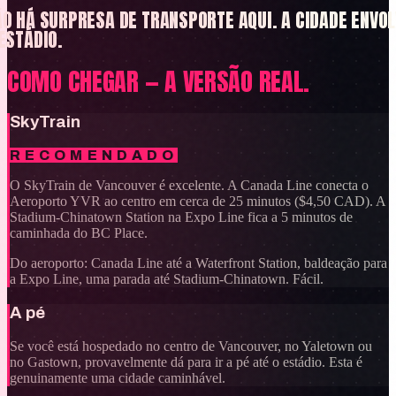
O HÁ SURPRESA DE TRANSPORTE AQUI. A CIDADE ENVO
ESTÁDIO.
COMO CHEGAR — A VERSÃO REAL.
SkyTrain
RECOMENDADO
O SkyTrain de Vancouver é excelente. A Canada Line conecta o
Aeroporto YVR ao centro em cerca de 25 minutos ($4,50 CAD). A
Stadium-Chinatown Station na Expo Line fica a 5 minutos de
caminhada do BC Place.
Do aeroporto: Canada Line até a Waterfront Station, baldeação para
a Expo Line, uma parada até Stadium-Chinatown. Fácil.
A pé
Se você está hospedado no centro de Vancouver, no Yaletown ou
no Gastown, provavelmente dá para ir a pé até o estádio. Esta é
genuinamente uma cidade caminhável.