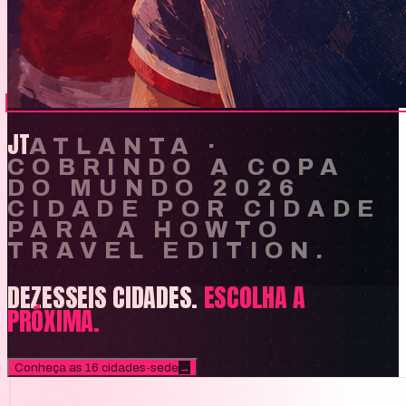
JT
ATLANTA
·
COBRINDO A COPA
DO MUNDO 2026
CIDADE POR CIDADE
PARA A HOWTO
TRAVEL EDITION.
DEZESSEIS CIDADES.
ESCOLHA A
PRÓXIMA.
Conheça as 16 cidades-sede
→