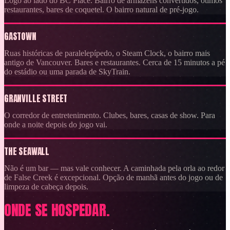
Logo ao lado do BC Place. Bairro de armazéns convertidos, ótimos
restaurantes, bares de coquetel. O bairro natural de pré-jogo.
GASTOWN
Ruas históricas de paralelepípedo, o Steam Clock, o bairro mais
antigo de Vancouver. Bares e restaurantes. Cerca de 15 minutos a pé
do estádio ou uma parada de SkyTrain.
GRANVILLE STREET
O corredor de entretenimento. Clubes, bares, casas de show. Para
onde a noite depois do jogo vai.
THE SEAWALL
Não é um bar — mas vale conhecer. A caminhada pela orla ao redor
de False Creek é excepcional. Opção de manhã antes do jogo ou de
limpeza de cabeça depois.
ONDE SE HOSPEDAR.