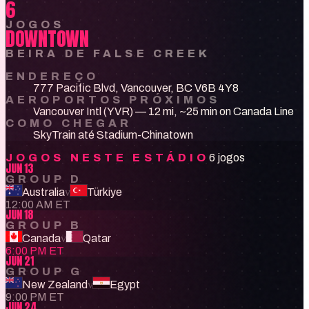
6
JOGOS
DOWNTOWN
BEIRA DE FALSE CREEK
ENDEREÇO
777 Pacific Blvd, Vancouver, BC V6B 4Y8
AEROPORTOS PRÓXIMOS
Vancouver Intl (YVR) — 12 mi, ~25 min on Canada Line
COMO CHEGAR
SkyTrain até Stadium-Chinatown
JOGOS NESTE ESTÁDIO
6 jogos
JUN 13
GROUP D
Australia
v
Türkiye
12:00 AM ET
JUN 18
GROUP B
Canada
v
Qatar
6:00 PM ET
JUN 21
GROUP G
New Zealand
v
Egypt
9:00 PM ET
JUN 24