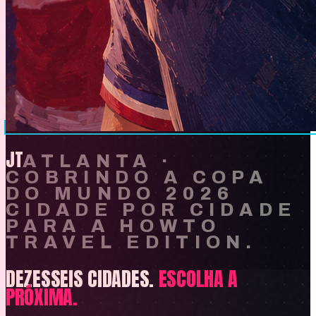
JT
ATLANTA
·
COBRINDO A COPA
DO MUNDO 2026
CIDADE POR CIDADE
PARA A HOWTO
TRAVEL EDITION.
DEZESSEIS CIDADES.
ESCOLHA A
PRÓXIMA.