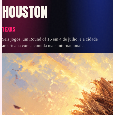
HOUSTON
TEXAS
Planeje
Reserve
Bagagem
Vistos e documentos
No destino
Orçamento
Ver tudo
Seis jogos, um Round of 16 em 4 de julho, e a cidade
PT
americana com a comida mais internacional.
Entrar