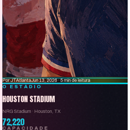
Por
JT
Atlanta
Jun 13, 2026
·
5 min de leitura
O ESTÁDIO
HOUSTON STADIUM
NRG Stadium
·
Houston, TX
72,220
CAPACIDADE