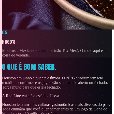
05
HUGO'S
Montrose. Mexicano do interior (não Tex-Mex). O mole aqui é a
coisa de verdade.
O QUE É BOM SABER.
Houston em junho é quente e úmida.
O NRG Stadium tem teto
retrátil — confirme se os jogos vão ser com ele aberto ou fechado.
Torça muito para que esteja fechado.
A Red Line vai até o estádio.
Use-a.
Houston tem uma das culturas gastronômicas mais diversas do país.
Toda culinária que você quer comer antes de um jogo da Copa do
Mundo está a 10 milhas do estádio.