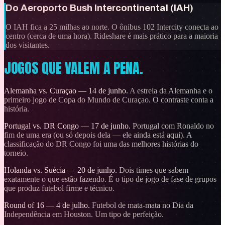
Do Aeroporto Bush Intercontinental (IAH)
O IAH fica a 25 milhas ao norte. O ônibus 102 Intercity conecta ao
centro (cerca de uma hora). Rideshare é mais prático para a maioria
dos visitantes.
JOGOS QUE VALEM A PENA.
Alemanha vs. Curaçao — 14 de junho.
A estreia da Alemanha e o
primeiro jogo de Copa do Mundo de Curaçao. O contraste conta a
história.
Portugal vs. DR Congo — 17 de junho.
Portugal com Ronaldo no
fim de uma era (ou só depois dela — ele ainda está aqui). A
classificação do DR Congo foi uma das melhores histórias do
torneio.
Holanda vs. Suécia — 20 de junho.
Dois times que sabem
exatamente o que estão fazendo. É o tipo de jogo de fase de grupos
que produz futebol firme e técnico.
Round of 16 — 4 de julho.
Futebol de mata-mata no Dia da
Independência em Houston. Um tipo de perfeição.