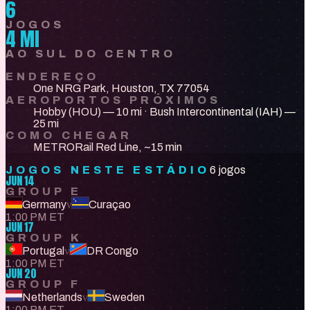
6
JOGOS
4 MI
AO SUL DO CENTRO
ENDEREÇO
One NRG Park, Houston, TX 77054
AEROPORTOS PRÓXIMOS
Hobby (HOU) — 10 mi · Bush Intercontinental (IAH) —
25 mi
COMO CHEGAR
METRORail Red Line, ~15 min
JOGOS NESTE ESTÁDIO
6 jogos
JUN 14
GROUP E
Germany
v
Curaçao
1:00 PM ET
JUN 17
GROUP K
Portugal
v
DR Congo
1:00 PM ET
JUN 20
GROUP F
Netherlands
v
Sweden
1:00 PM ET