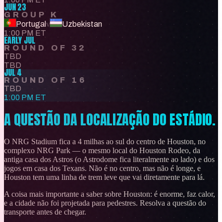
JUN 23
GROUP K
Portugal
v
Uzbekistan
1:00 PM ET
EARLY JUL
ROUND OF 32
TBD
TBD
JUL 4
ROUND OF 16
TBD
1:00 PM ET
A QUESTÃO DA LOCALIZAÇÃO DO ESTÁDIO.
O NRG Stadium fica a 4 milhas ao sul do centro de Houston, no
complexo NRG Park — o mesmo local do Houston Rodeo, da
antiga casa dos Astros (o Astrodome fica literalmente ao lado) e dos
jogos em casa dos Texans. Não é no centro, mas não é longe, e
Houston tem uma linha de trem leve que vai diretamente para lá.
A coisa mais importante a saber sobre Houston: é enorme, faz calor,
e a cidade não foi projetada para pedestres. Resolva a questão do
transporte antes de chegar.