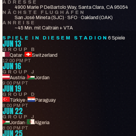
ADRESSE
4900 Marie P DeBartolo Way, Santa Clara, CA 95054
NÄCHSTE FLUGHÄFEN
San José Mineta (SJC) · SFO · Oakland (OAK)
ANREISE
~45 Min. mit Caltrain + VTA
SPIELE IN DIESEM STADION
6 Spiele
JUN 13
GROUP B
Qatar
v
Switzerland
12:00 PM PT
JUN 16
GROUP J
Austria
v
Jordan
9:00 PM PT
JUN 19
GROUP D
Türkiye
v
Paraguay
8:00 PM PT
JUN 22
GROUP J
Jordan
v
Algeria
8:00 PM PT
JUN 25