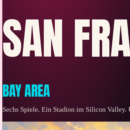
SAN FR
Planen
Buchen
Packen
Visa & Dokumente
Vor Ort
Budget
Alle ansehen
DE
Anmelden
BAY AREA
Sechs Spiele. Ein Stadion im Silicon Valley. U