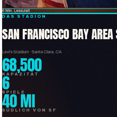
6 Min. Lesezeit
DAS STADION
SAN FRANCISCO BAY AREA
Levi's Stadium
·
Santa Clara, CA
68,500
6
KAPAZITÄT
40 MI
SPIELE
SÜDLICH VON SF